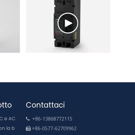
otto
Contattaci
DC e AC
+86-13868772115

Interruttore di cassette con la barra busbar
+86-0577-62709962
