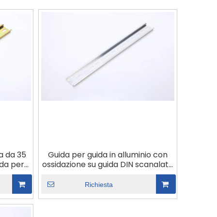
a da 35
Guida per guida in alluminio con
ida per
ossidazione su guida DIN scanalata
normale
da 35 mm di tipo universale
Richiesta