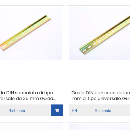
da DIN scanalata di tipo
Guida DIN con scanalatur
versale da 35 mm Guida
mm di tipo universale Gu
ale per guida di tipo Solt
guida di tipo nazionale 
nazionale
Richiesta
Richiesta