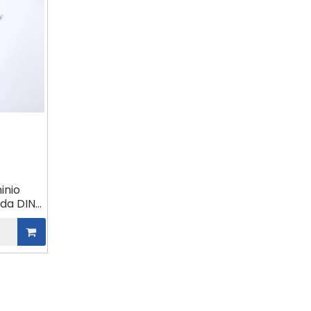
minio
ida DIN
 mm