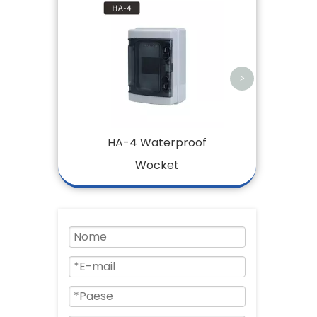
2PLE (72) B
Combinated
>
HA-4 Waterproof
Wocket