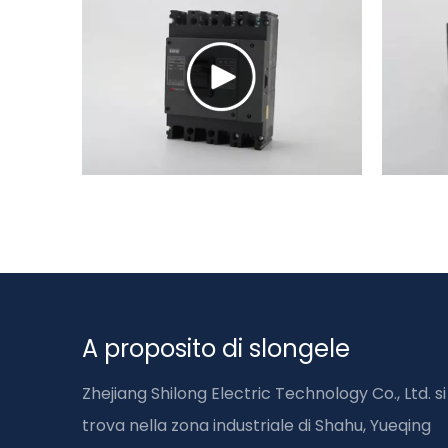
A proposito di slongele
Zhejiang Shilong Electric Technology Co., Ltd. si
trova nella zona industriale di Shahu, Yueqing