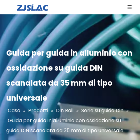
Guida per guida in alluminio con
ossidazione su guida DIN
scanalata da 35 mm di tipo
universale
Casa
»
Prodotti
»
Din Rail
»
Serie su guida Din
»
Guida per guida in alluminio con ossidazione su
guida DIN scanalata da 35 mm di tipo universale