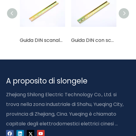
Guida DIN scanalata di tipo universale da 35 mm Guida normale per guida di tipo Solt nazionale
Guida DIN con scanalatura da 35 mm di tipo universale Guida per guida di tipo nazionale normale
A proposito di slongele
Zhejiang Shilong Electric Technology Co., Ltd. si
trova nella zona industriale di Shahu, Yueqing City,
provincia di Zhejiang, Cina. Yueqing è chiamato
capitale degli elettrodomestici elettrici cinesi ...