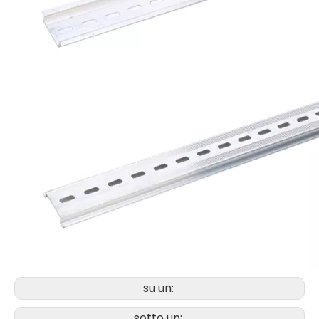
su un:
sotto un: